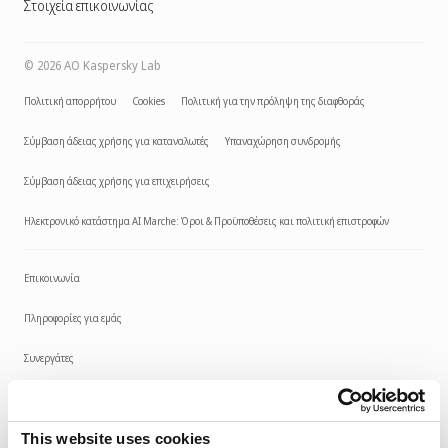
Στοιχεία επικοινωνίας
©
2026
AO Kaspersky Lab
Πολιτική απορρήτου
Cookies
Πολιτική για την πρόληψη της διαφθοράς
Σύμβαση άδειας χρήσης για καταναλωτές
Υπαναχώρηση συνδρομής
Σύμβαση άδειας χρήσης για επιχειρήσεις
Ηλεκτρονικό κατάστημα AI Marche: Όροι & Προϋποθέσεις και πολιτική επιστροφών
Επικοινωνία
Πληροφορίες για εμάς
Συνεργάτες
Ιστολόγιο
This website uses cookies
Κέντρο πόρων