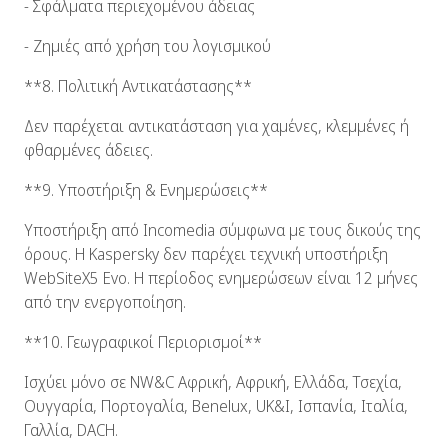
- Σφάλματα περιεχομένου άδειας
- Ζημιές από χρήση του λογισμικού
**8. Πολιτική Αντικατάστασης**
Δεν παρέχεται αντικατάσταση για χαμένες, κλεμμένες ή
φθαρμένες άδειες.
**9. Υποστήριξη & Ενημερώσεις**
Υποστήριξη από Incomedia σύμφωνα με τους δικούς της
όρους. Η Kaspersky δεν παρέχει τεχνική υποστήριξη
WebSiteX5 Evo. Η περίοδος ενημερώσεων είναι 12 μήνες
από την ενεργοποίηση.
**10. Γεωγραφικοί Περιορισμοί**
Ισχύει μόνο σε NW&C Αφρική, Αφρική, Ελλάδα, Τσεχία,
Ουγγαρία, Πορτογαλία, Benelux, UK&I, Ισπανία, Ιταλία,
Γαλλία, DACH.