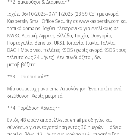
**2. Δικαιούχοι & Διάρκεια**
Ισχύει 06/10/2025–07/11/2025 (23:59 CET) με αγορά
Kaspersky Small Office Security σε www.kaspersky.com και
τοπικά domains. Ισχύει ηλεκτρονικά για ενηλίκους σε
NW&C Αφρική, Αφρική, Ελλάδα, Τσεχία, Ουγγαρία,
Πορτογαλία, Benelux, UK&I, Ισπανία, Ιταλία, Γαλλία,
DACH. Μόνο νέοι πελάτες KSOS (χωρίς αγορά KSOS τους
τελευταίους 24 μήνες). Δεν συνδυάζεται, δεν
μεταβιβάζεται.
**3. Περιορισμοί**
Μία συμμετοχή ανά email/τιμολόγηση. Ένα πακέτο ανά
διεύθυνση. Χωρίς μετρητά.
**4. Παράδοση Άδειας**
Εντός 48 ωρών αποστέλλεται email με οδηγίες και
σύνδεσμο για ενεργοποίηση εντός 30 ημερών. Η άδεια
περιλαμβάνει 12 μήνες ενημερώσεων & υποστήριξης.